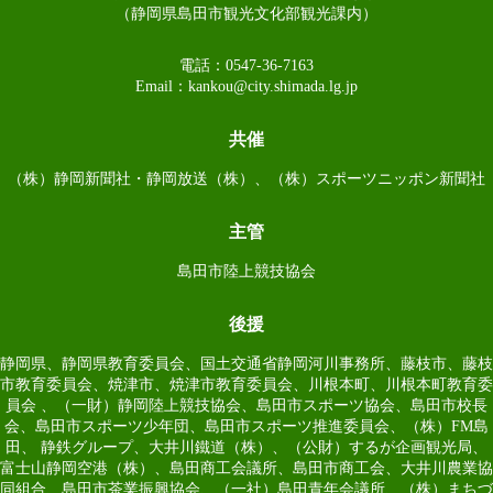
（静岡県島田市観光文化部観光課内）
電話：0547-36-7163
Email：
kankou@city.shimada.lg.jp
共催
（株）静岡新聞社・静岡放送（株）、（株）スポーツニッポン新聞社
主管
島田市陸上競技協会
後援
静岡県、静岡県教育委員会、国土交通省静岡河川事務所、藤枝市、藤枝
市教育委員会、焼津市、焼津市教育委員会、川根本町、川根本町教育委
員会 、（一財）静岡陸上競技協会、島田市スポーツ協会、島田市校長
会、島田市スポーツ少年団、島田市スポーツ推進委員会、（株）FM島
田、 静鉄グループ、大井川鐵道（株）、（公財）するが企画観光局、
富士山静岡空港（株）、島田商工会議所、島田市商工会、大井川農業協
同組合、島田市茶業振興協会、（一社）島田青年会議所、（株）まちづ