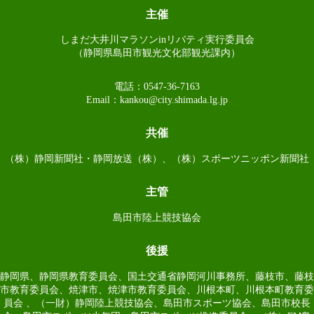
主催
しまだ大井川マラソンinリバティ実行委員会
（静岡県島田市観光文化部観光課内）
電話：0547-36-7163
Email：
kankou@city.shimada.lg.jp
共催
（株）静岡新聞社・静岡放送（株）、（株）スポーツニッポン新聞社
主管
島田市陸上競技協会
後援
静岡県、静岡県教育委員会、国土交通省静岡河川事務所、藤枝市、藤枝
市教育委員会、焼津市、焼津市教育委員会、川根本町、川根本町教育委
員会 、（一財）静岡陸上競技協会、島田市スポーツ協会、島田市校長