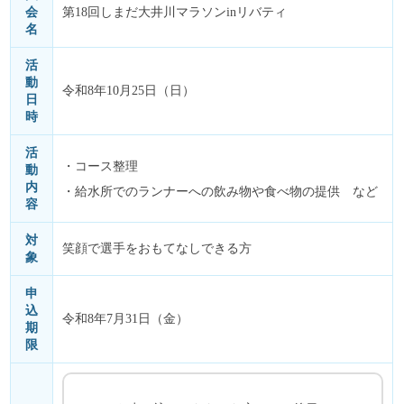
会
第18回しまだ大井川マラソンinリバティ
名
活
動
令和8年10月25日（日）
日
時
活
・コース整理
動
内
・給水所でのランナーへの飲み物や食べ物の提供 など
容
対
笑顔で選手をおもてなしできる方
象
申
込
令和8年7月31日（金）
期
限