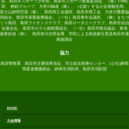
会、島田市スポーツ少年団、島田市スポーツ推進委員会、（株）FM島
田、 静鉄グループ、大井川鐵道（株）、（公財）するが企画観光局、
富士山静岡空港（株）、島田商工会議所、島田市商工会、大井川農業協
同組合、島田市茶業振興協会、（一社）島田青年会議所、（株）まちづ
くり島田、島田ライオンズクラブ、島田ロータリークラブ、島田市自治
会連合会、 島田市ホテル旅館業組合、（一社）島田市観光協会、東海
旅客鉄道（株）、島田掛川信用金庫、市民による救急蘇生普及島田市連
絡協議会
協力
島田警察署、島田市交通指導員会、市立総合医療センター、(公社)静岡
県柔道整復師会、静岡市消防局、島田市消防団
HOME
大会情報