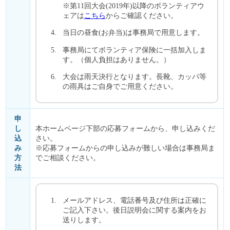
※第11回大会(2019年)以降のボランティアウ
ェアは
こちら
からご確認ください。
当日の昼食(お弁当)は事務局で用意します。
事務局にてボランティア保険に一括加入しま
す。（個人負担はありません。）
大会は雨天決行となります。長靴、カッパ等
の雨具はご自身でご用意ください。
申
し
本ホームページ下部の応募フォームから、申し込みくだ
込
さい。
み
※応募フォームからの申し込みが難しい場合は事務局ま
方
でご相談ください。
法
メールアドレス、電話番号及び住所は正確に
ご記入下さい。後日説明会に関する案内をお
送りします。