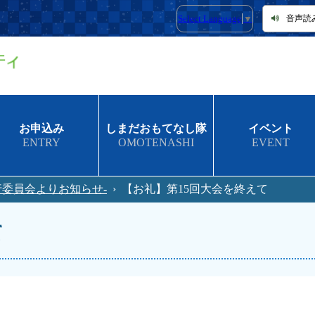
Select Language
▼
音声読
お申込み
しまだおもてなし隊
イベント
ENTRY
OMOTENASHI
EVENT
行委員会よりお知らせ-
›
【お礼】第15回大会を終えて
て