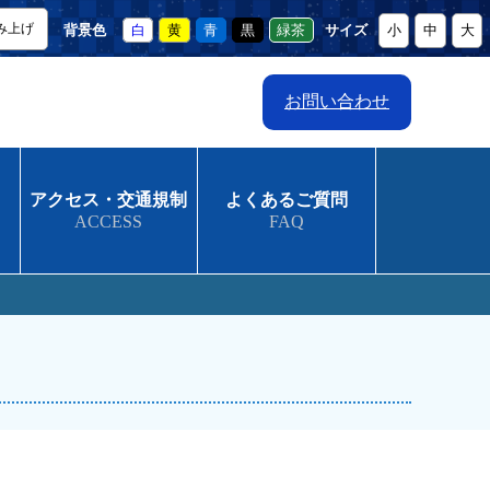
み上げ
背景色
白
黄
青
黒
緑茶
サイズ
小
中
大
お問い合わせ
アクセス・交通規制
よくあるご質問
ACCESS
FAQ