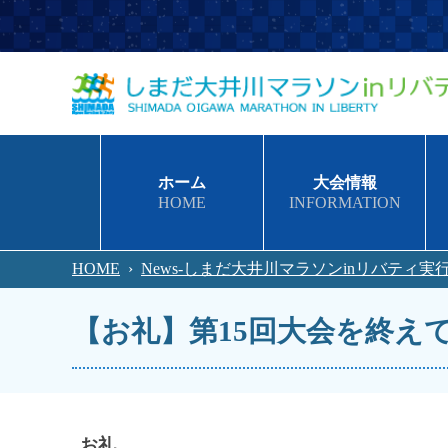
ホーム
大会情報
HOME
INFORMATION
HOME
›
News-しまだ大井川マラソンinリバティ実
【お礼】第15回大会を終え
お礼